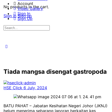
Account
No products in the cart.
Video Gallery
Sign In
Sign in
Sign up
Sign Up
Search
for:
Tiada mangsa disengat gastropoda
HSE Click
6 July, 2024
BATU PAHAT – Jabatan Kesihatan Negeri Johor (JKNJ)
belum menerima sebarang laporan berkaitan kes