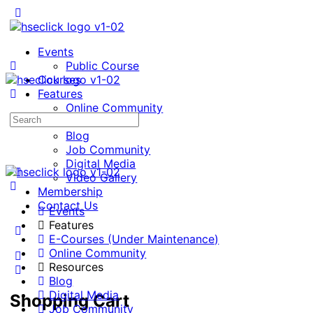
Events
Public Course
Courses
Features
Online Community
Search
Resources
for:
Blog
Job Community
Digital Media
Video Gallery
Membership
Contact Us
Events
Features
E-Courses (Under Maintenance)
Online Community
Resources
Blog
Digital Media
Shopping Cart
Job Community