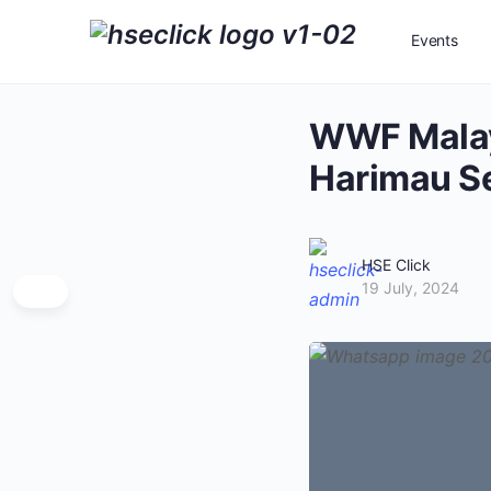
Events
WWF Malays
Harimau S
HSE Click
19 July, 2024