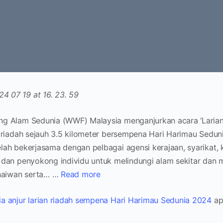
g Alam Sedunia (WWF) Malaysia menganjurkan acara ‘Larian
 riadah sejauh 3.5 kilometer bersempena Hari Harimau Seduni
ah bekerjasama dengan pelbagai agensi kerajaan, syarikat,
dan penyokong individu untuk melindungi alam sekitar dan
 haiwan serta… …
Read more
 anjur larian riadah sempena Hari Harimau Sedunia 2024
ap