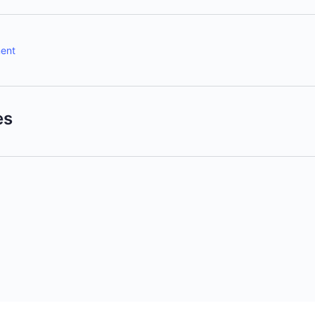
ent
es