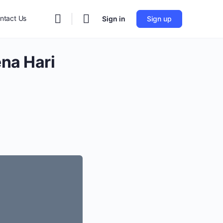
ntact Us
Sign in
Sign up
na Hari